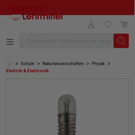
alt springen
>
>
>
>
Schule
Naturwissenschaften
Physik
Elektrik & Elektronik
Bildergalerie überspringen