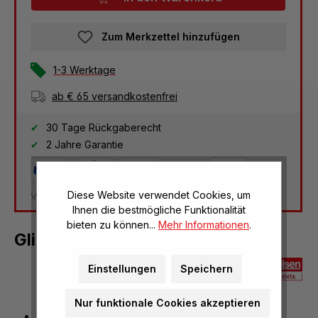
Zum Merkzettel hinzufügen
1-3 Werktage
ab € 65 versandkostenfrei
30 Tage Rückgaberecht
2 Jahre Garantie
Diese Website verwendet Cookies, um
Versandkosten Deutschland: € 3,95
Ihnen die bestmögliche Funktionalität
bieten zu können...
Mehr Informationen
.
Glimmlampe
Einstellungen
Speichern
Nur funktionale Cookies akzeptieren
ringförmige Elektrode