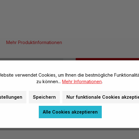
Mehr Produktinformationen
en
Daten & Fakten
ebsite verwendet Cookies, um Ihnen die bestmögliche Funktionalitä
an dünnen
zu können...
Mehr Informationen
.
Allgemeine Infos
Artikel-Nr.:
stellungen
Speichern
Nur funktionale Cookies akzepti
Marke:
Alle Cookies akzeptieren
Herstellerinformatione