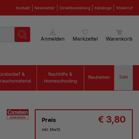
Kontakt
Newsletter
Direktbestellung
Kataloge
Widerruf
Anmelden
Merkzettel
Warenkorb
ürobedarf &
Nachhilfe &
Sale
Neuheiten
rauchsmaterial
Homeschooling
€ 3,80
Preis
inkl. MwSt.