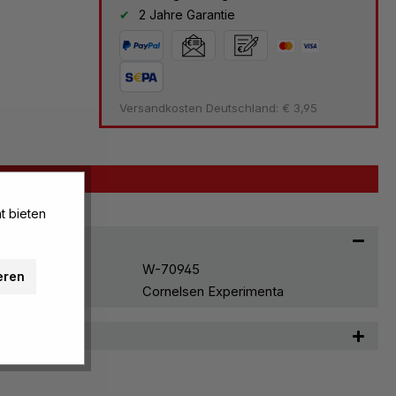
2 Jahre Garantie
Versandkosten Deutschland: € 3,95
t bieten
W-70945
eren
Cornelsen Experimenta
n