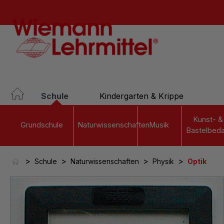
springen
Zur Hauptnavigation springen
Schule
Kindergarten & Krippe
Kunst- &
Grundschule
Naturwissenschaften
Musik
Bastelbeda
>
>
>
>
Schule
Naturwissenschaften
Physik
Optik
Bildergalerie überspringen