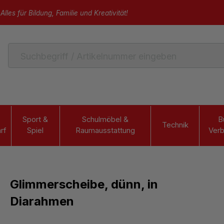
Alles für Bildung, Familie und Kreativität!
Sport &
Schulmöbel &
B
Technik
rf
Spiel
Raumausstattung
Verb
Glimmerscheibe, dünn, in
Diarahmen