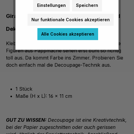
Einstellungen
Speichern
Giraffe aus Pappmaché zum Bekleben und
Nur funktionale Cookies akzeptieren
Dekorieren
Alle Cookies akzeptieren
Kleben, malen, sprühen ... das lieben Kinder. Diese
Figuren aus Pappmaché sehen erst bunt so richtig
toll aus. Da kommt Farbe ins Zimmer. Probieren Sie
doch einfach mal die Decoupage-Technik aus.
1 Stück
Maße (H x L): 16 x 11 cm
GUT ZU WISSEN:
Decoupage ist eine Kreativtechnik,
bei der Papier zugeschnitten oder auch gerissen