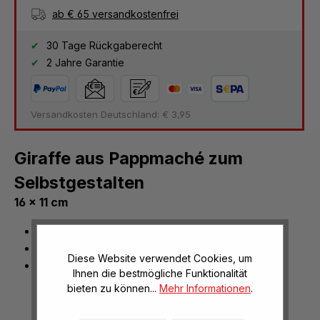
ab € 65 versandkostenfrei
30 Tage Rückgaberecht
2 Jahre Garantie
Versandkosten Deutschland: € 3,95
Giraffe aus Pappmaché zum
Selbstgestalten
16 x 11 cm
1 Stück
Maße (H x L): 16 x 11 cm
Diese Website verwendet Cookies, um
zum Bemalen oder Bekleben
Ihnen die bestmögliche Funktionalität
bieten zu können...
Mehr Informationen
.