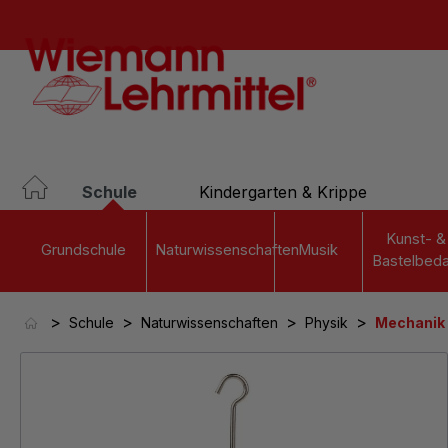
springen
Zur Hauptnavigation springen
Schule
Kindergarten & Krippe
Kunst- &
Grundschule
Naturwissenschaften
Musik
Bastelbeda
>
>
>
>
Schule
Naturwissenschaften
Physik
Mechanik 
Bildergalerie überspringen