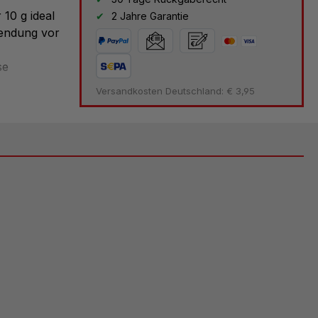
 10 g ideal
2 Jahre Garantie
wendung vor
se
sverteilung,
Versandkosten Deutschland: € 3,95
lte