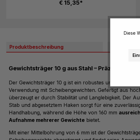
€ 15,35*
Diese W
Produktbeschreibung
Bewertung
Ein
Gewichtsträger 10 g aus Stahl – Präzision und S
Der Gewichtsträger 10 g ist ein robustes und präzises W
Verwendung mit Scheibengewichten. Gefertigt aus hoc
überzeugt er durch Stabilität und Langlebigkeit. Der A
Stab und abgesetztem Haken sorgt für eine zuverlässi
Handhabung, während die Höhe von 160 mm
ausreich
Aufnahme mehrerer Gewichte
bietet.
Mit einer Mittelbohrung von 6 mm ist der Gewichtsträge
Scheibengewichte abgestimmt und findet seine Anwen