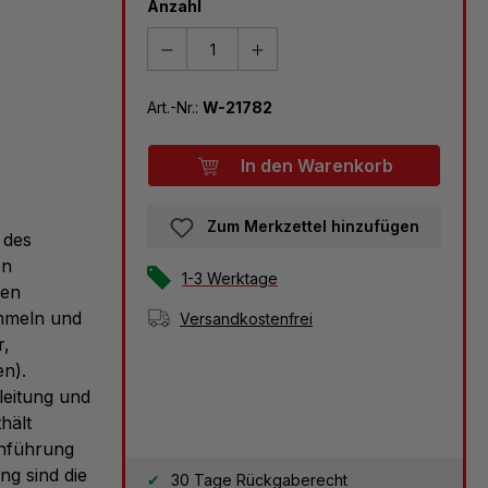
Anzahl
Art.-Nr.:
W-21782
In den Warenkorb
Zum Merkzettel hinzufügen
 des
en
1-3 Werktage
hen
ammeln und
Versandkostenfrei
r,
en).
leitung und
hält
chführung
g sind die
30 Tage Rückgaberecht