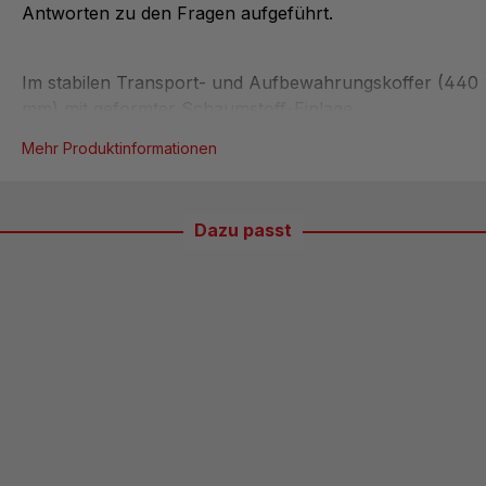
Antworten zu den Fragen aufgeführt.
Im stabilen Transport- und Aufbewahrungskoffer (440 
mm) mit geformter Schaumstoff-Einlage.
Mehr Produktinformationen
Material für 1 Schülergruppe oder zur Demonstration:
Reagenzglasbürste
Dazu passt
Präpariernadel
Materialproben
Profilschiene mit Stativmaterial
Bikonvexe und bikonkave Linsen
Optikleuchte
Kamera-Box
Tisch mit Stab
Filterrohr mit Steckmuffe
Ohrolive
Hörschlauch