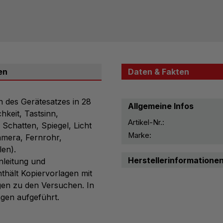
Sc...
en
Daten & Fakten
n des Gerätesatzes in 28
Allgemeine Infos
keit, Tastsinn,
Artikel-Nr.:
Schatten, Spiegel, Licht
Marke:
amera, Fernrohr,
len).
Herstellerinformatione
nleitung und
thält Kopiervorlagen mit
en zu den Versuchen. In
gen aufgeführt.