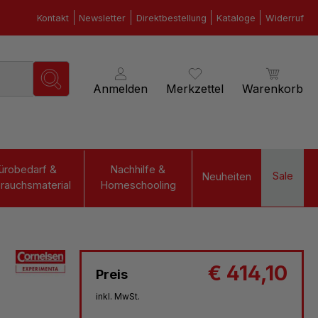
Kontakt
Newsletter
Direktbestellung
Kataloge
Widerruf
Anmelden
Merkzettel
Warenkorb
ürobedarf &
Nachhilfe &
Sale
Neuheiten
rauchsmaterial
Homeschooling
€ 414,10
Preis
inkl. MwSt.