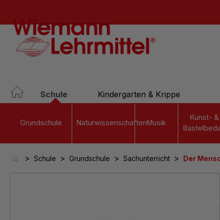
springen
Zur Hauptnavigation springen
Schule
Kindergarten & Krippe
Kunst- &
Grundschule
Naturwissenschaften
Musik
Bastelbeda
>
>
>
>
Schule
Grundschule
Sachunterricht
Der Mens
Bildergalerie überspringen