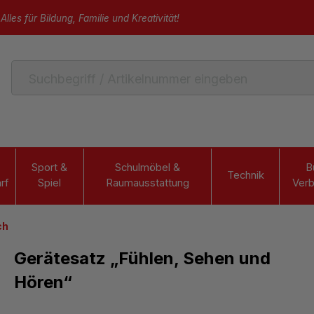
Alles für Bildung, Familie und Kreativität!
Sport &
Schulmöbel &
B
Technik
rf
Spiel
Raumausstattung
Verb
ch
Gerätesatz „Fühlen, Sehen und
Hören“