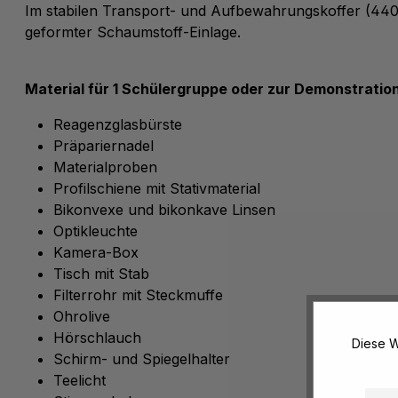
Im stabilen Transport- und Aufbewahrungskoffer (440
geformter Schaumstoff-Einlage.
Material für 1 Schülergruppe oder zur Demonstration
Reagenzglasbürste
Präpariernadel
Materialproben
Profilschiene mit Stativmaterial
Bikonvexe und bikonkave Linsen
Optikleuchte
Kamera-Box
Tisch mit Stab
Filterrohr mit Steckmuffe
Ohrolive
Hörschlauch
Diese W
Schirm- und Spiegelhalter
Teelicht