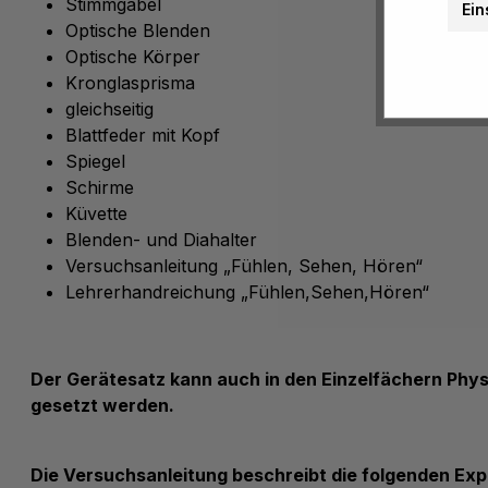
Stimmgabel
Ein
Optische Blenden
Optische Körper
Kronglasprisma
gleichseitig
Blattfeder mit Kopf
Spiegel
Schirme
Küvette
Blenden- und Diahalter
Versuchsanleitung „Fühlen, Sehen, Hören“
Lehrerhandreichung „Fühlen,Sehen,Hören“
Der Gerätesatz kann auch in den Einzelfächern Physi
gesetzt werden.
Die Versuchsanleitung beschreibt die folgenden Ex