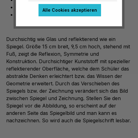
Breite 15 cm, Höhe 9,5 cm
Alle Cookies akzeptieren
stehend mit Fuß
Durchsichtig wie Glas und reflektierend wie ein
Spiegel. Größe 15 cm breit, 9,5 cm hoch, stehend mit
Fuß, zeigt die Reflexion, Symmetrie und
Konstruktion. Durchsichtiger Kunststoff mit spezieller
reflektierender Oberfläche, welche dem Schüler das
abstrakte Denken erleichtert bzw. das Wissen der
Geometrie erweitert. Durch das Verschieben des
Spiegels bzw. der Zeichnung verändert sich das Bild
zwischen Spiegel und Zeichnung. Stellen Sie den
Spiegel vor die Abbildung, so erscheint auf der
anderen Seite das Spiegelbild und man kann es
nachzeichnen. So wird auch die Spiegelschrift lesbar.