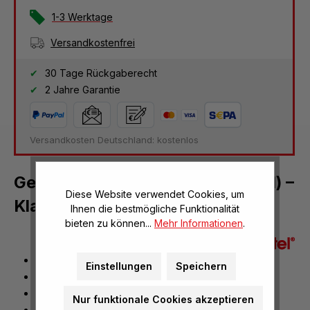
1-3 Werktage
Versandkostenfrei
30 Tage Rückgaberecht
2 Jahre Garantie
Versandkosten Deutschland: kostenlos
Geometriespiegel (Zauberspiegel) –
Diese Website verwendet Cookies, um
Klassensatz
Ihnen die bestmögliche Funktionalität
bieten zu können...
Mehr Informationen
.
Klassensatz mit 24 Stück
Einstellungen
Speichern
durchsichtig wie Glas
reflektierend wie ein Spiegel
Nur funktionale Cookies akzeptieren
Spiegelbilder einfach nachzeichnen