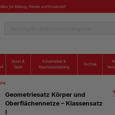
Alles für Bildung, Familie und Kreativität!
Sport &
Schulmöbel &
B
Technik
rf
Spiel
Raumausstattung
Verb
rie
Geometriesatz Körper und
Oberflächennetze – Klassensatz
I