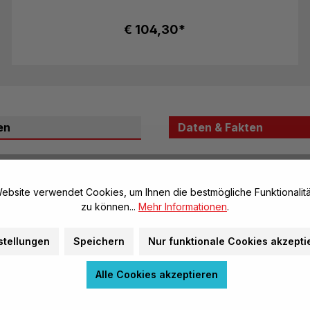
€ 104,30*
en
Daten & Fakten
ometrieunterricht für
Allgemeine Infos
ebsite verwendet Cookies, um Ihnen die bestmögliche Funktionalitä
Artikel-Nr.:
zu können...
Mehr Informationen
.
Marke:
cher Geometrieunterricht
stellungen
Speichern
Nur funktionale Cookies akzepti
eometriesätzen mit je acht
Material, Beschaffenhei
den passenden farbigen
Alle Cookies akzeptieren
mit Netzen und
Herstellerinformatione
enthalten – ideal zur