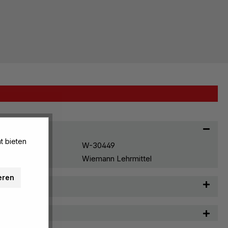
t bieten
W-30449
Wiemann Lehrmittel
eren
t & Pflege
n