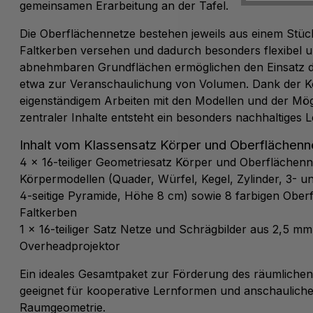
gemeinsamen Erarbeitung an der Tafel.
Die Oberflächennetze bestehen jeweils aus einem Stück
Faltkerben versehen und dadurch besonders flexibel un
abnehmbaren Grundflächen ermöglichen den Einsatz de
etwa zur Veranschaulichung von Volumen. Dank der K
eigenständigem Arbeiten mit den Modellen und der Mögl
zentraler Inhalte entsteht ein besonders nachhaltiges L
Inhalt vom Klassensatz Körper und Oberflächenn
4 × 16-teiliger Geometriesatz
Körper und Oberflächenn
Körpermodellen (Quader, Würfel, Kegel, Zylinder, 3- un
4-seitige Pyramide, Höhe 8 cm) sowie 8 farbigen Ober
Faltkerben
1 × 16-teiliger Satz
Netze und Schrägbilder
aus 2,5 mm 
Overheadprojektor
Ein ideales Gesamtpaket zur Förderung des räumliche
geeignet für kooperative Lernformen und anschauliche
Raumgeometrie.