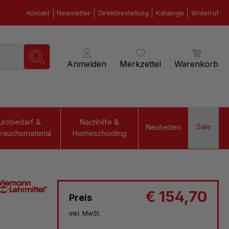
Kontakt
Newsletter
Direktbestellung
Kataloge
Widerruf
Anmelden
Merkzettel
Warenkorb
ürobedarf &
Nachhilfe &
Sale
Neuheiten
rauchsmaterial
Homeschooling
€ 154,70
Preis
inkl. MwSt.