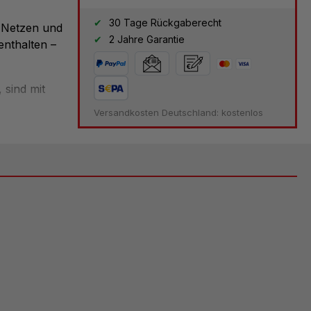
30 Tage Rückgaberecht
t Netzen und
2 Jahre Garantie
enthalten –
 sind mit
s flexibel
Versandkosten Deutschland: kostenlos
möglichen
n aus
chkeit zur
haltiges
tze: