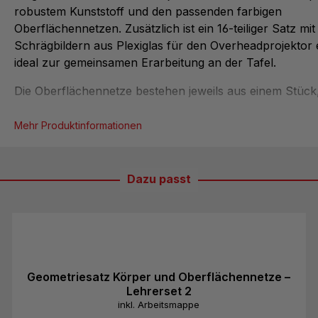
robustem Kunststoff und den passenden farbigen
Oberflächennetzen. Zusätzlich ist ein 16-teiliger Satz mi
Schrägbildern aus Plexiglas für den Overheadprojektor 
ideal zur gemeinsamen Erarbeitung an der Tafel.
Die Oberflächennetze bestehen jeweils aus einem Stück,
eingefrästen Faltkerben versehen und dadurch besonder
und strapazierfähig. Die abnehmbaren Grundflächen er
Mehr Produktinformationen
den Einsatz der Körper als Füllkörper – etwa zur
Veranschaulichung von Volumen. Dank der Kombinatio
eigenständigem Arbeiten mit den Modellen und der Mögli
Dazu passt
Projektion zentraler Inhalte entsteht ein besonders nach
Lernerlebnis.
Inhalt vom Klassensatz Körper und Oberflächenne
4...
Geometriesatz Körper und Oberflächennetze –
Lehrerset 2
inkl. Arbeitsmappe