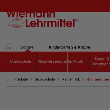
springen
Zur Hauptnavigation springen
Schule
Kindergarten & Krippe
Kunst- &
Grundschule
Naturwissenschaften
Musik
Bastelbeda
>
>
>
>
Schule
Grundschule
Mathematik
Raumgeomet
Bildergalerie überspringen