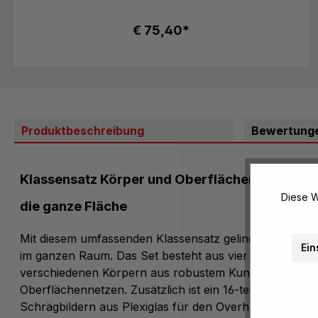
€ 75,40*
Produktbeschreibung
Bewertung
Klassensatz Körper und Oberflächennetze – Ge
Diese W
die ganze Fläche
Mit diesem umfassenden Klassensatz gelingt anschauli
Ein
im ganzen Raum. Das Set besteht aus vier 16-teiligen G
verschiedenen Körpern aus robustem Kunststoff und 
Oberflächennetzen. Zusätzlich ist ein 16-teiliger Satz 
Schrägbildern aus Plexiglas für den Overheadprojektor 