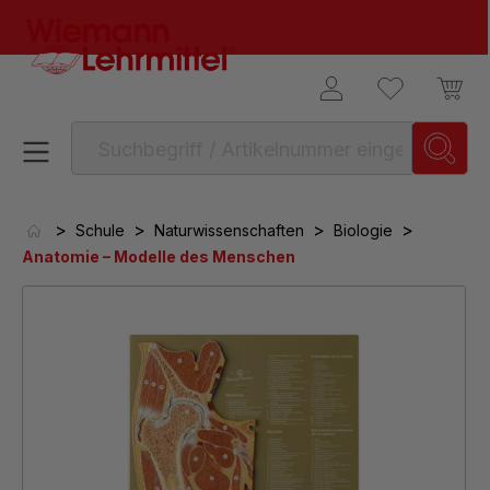
alt springen
>
>
>
>
Schule
Naturwissenschaften
Biologie
Anatomie – Modelle des Menschen
Bildergalerie überspringen