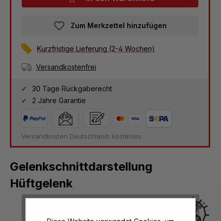
Zum Merkzettel hinzufügen
Kurzfristige Lieferung (2-4 Wochen)
Versandkostenfrei
30 Tage Rückgaberecht
2 Jahre Garantie
Versandkosten Deutschland: kostenlos
Gelenkschnittdarstellung
Hüftgelenk