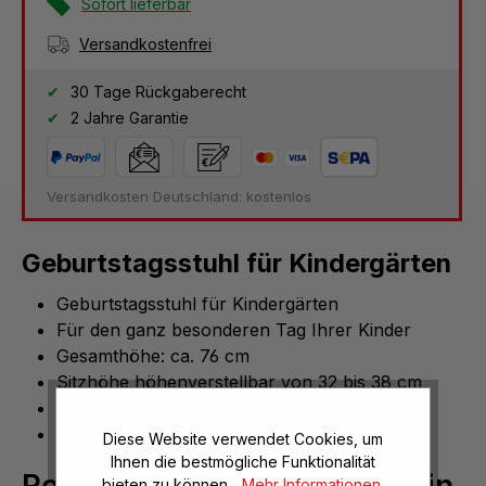
Sofort lieferbar
Versandkostenfrei
30 Tage Rückgaberecht
2 Jahre Garantie
Versandkosten Deutschland: kostenlos
Geburtstagsstuhl für Kindergärten
Geburtstagsstuhl für Kindergärten
Für den ganz besonderen Tag Ihrer Kinder
Gesamthöhe: ca. 76 cm
Sitzhöhe höhenverstellbar von 32 bis 38 cm
Material: Buche-Massivholz
Farbe: Orange
Diese Website verwendet Cookies, um
Ihnen die bestmögliche Funktionalität
bieten zu können...
Mehr Informationen
.