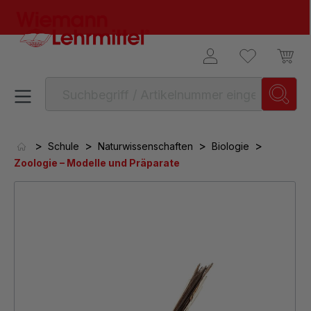
alt springen
>
>
>
>
Schule
Naturwissenschaften
Biologie
Zoologie – Modelle und Präparate
Bildergalerie überspringen