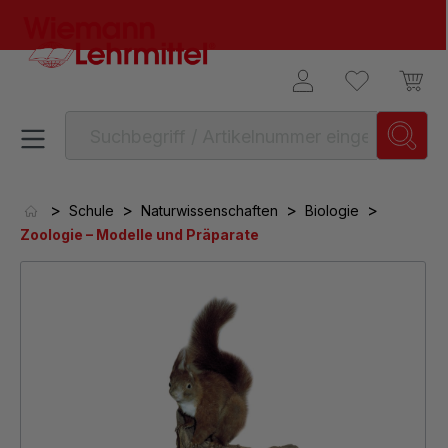
alt springen
>
>
>
>
Schule
Naturwissenschaften
Biologie
Zoologie – Modelle und Präparate
Bildergalerie überspringen