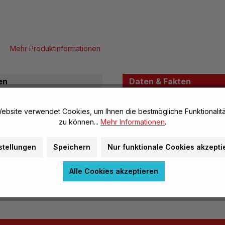
Mehr Produktinformationen
en
Daten & Fakten
ebsite verwendet Cookies, um Ihnen die bestmögliche Funktionalitä
Allgemeine Infos
zu können...
Mehr Informationen
.
Artikel-Nr.:
Marke:
stellungen
Speichern
Nur funktionale Cookies akzepti
Herstellerinformatione
Alle Cookies akzeptieren