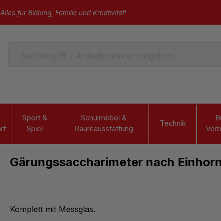
Alles für Bildung, Familie und Kreativität!
Sport &
Schulmöbel &
B
Technik
rf
Spiel
Raumausstattung
Verb
Gärungssaccharimeter nach Einhor
Komplett mit Messglas.