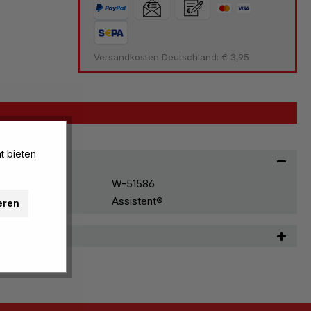
Versandkosten Deutschland: € 3,95
t bieten
W-51586
Assistent®
eren
n