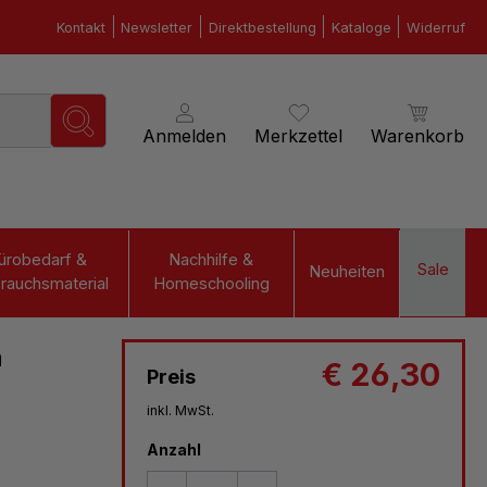
Kontakt
Newsletter
Direktbestellung
Kataloge
Widerruf
Anmelden
Merkzettel
Warenkorb
ürobedarf &
Nachhilfe &
Sale
Neuheiten
rauchsmaterial
Homeschooling
n
€ 26,30
Preis
inkl. MwSt.
Anzahl