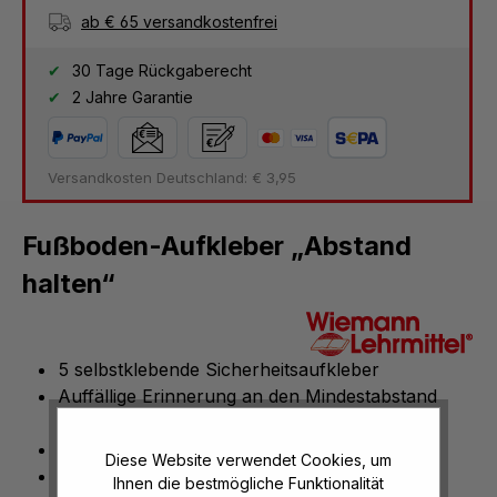
ab € 65 versandkostenfrei
30 Tage Rückgaberecht
2 Jahre Garantie
Versandkosten Deutschland: € 3,95
Fußboden-Aufkleber „Abstand
halten“
5 selbstklebende Sicherheitsaufkleber
Auffällige Erinnerung an den Mindestabstand
von 1,5 m
Maße: Ø 30 cm
Diese Website verwendet Cookies, um
Farben: Rot, Weiß
Ihnen die bestmögliche Funktionalität