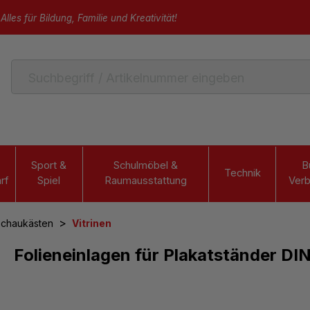
Alles für Bildung, Familie und Kreativität!
Sport &
Schulmöbel &
B
Technik
rf
Spiel
Raumausstattung
Verb
>
 Schaukästen
Vitrinen
Folieneinlagen für Plakatständer DIN