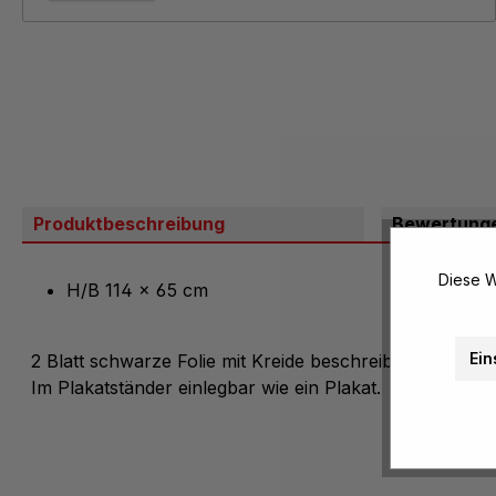
Produktbeschreibung
Bewertung
Diese W
H/B 114 x 65 cm
Ein
2 Blatt schwarze Folie mit Kreide beschreibbar.
Im Plakatständer einlegbar wie ein Plakat.