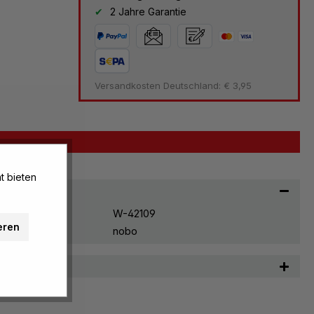
2 Jahre Garantie
Versandkosten Deutschland: € 3,95
t bieten
W-42109
eren
nobo
n