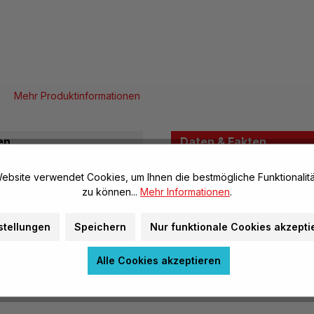
Mehr Produktinformationen
en
Daten & Fakten
ebsite verwendet Cookies, um Ihnen die bestmögliche Funktionalitä
Allgemeine Infos
zu können...
Mehr Informationen
.
Artikel-Nr.:
stellungen
Speichern
Nur funktionale Cookies akzepti
Marke:
Alle Cookies akzeptieren
Herstellerinformatione