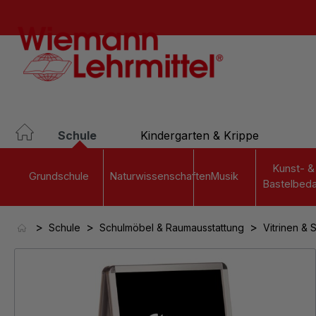
springen
Zur Hauptnavigation springen
Schule
Kindergarten & Krippe
Kunst- &
Grundschule
Naturwissenschaften
Musik
Bastelbeda
>
>
>
Schule
Schulmöbel & Raumausstattung
Vitrinen &
Bildergalerie überspringen