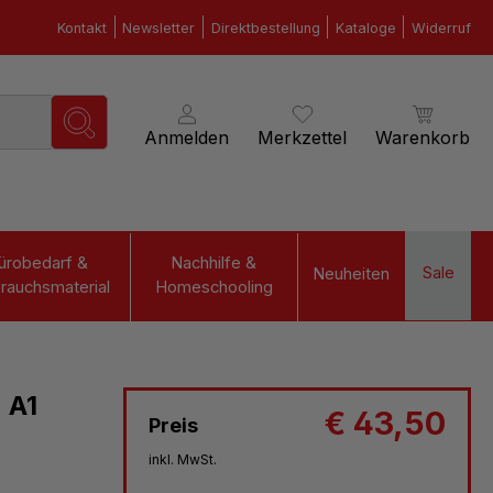
Kontakt
Newsletter
Direktbestellung
Kataloge
Widerruf
Anmelden
Merkzettel
Warenkorb
ürobedarf &
Nachhilfe &
Sale
Neuheiten
rauchsmaterial
Homeschooling
 A1
€ 43,50
Preis
inkl. MwSt.