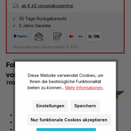
ab € 65 versandkostenfrei
30 Tage Rückgaberecht
2 Jahre Garantie
Versandkosten Deutschland: € 3,95
Folia® Zahlen und Buchstaben,
vorgestanzt, in 10 Farben
Diese Website verwendet Cookies, um
Ihnen die bestmögliche Funktionalität
700 Teile
bieten zu können...
Mehr Informationen
.
Einstellungen
Speichern
Höhe: 2,5 cm
Nur funktionale Cookies akzeptieren
sortiert in 10 Farben
vielseitig einsetzbar