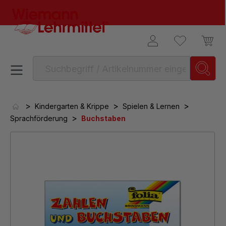
alt springen
>
>
>
Kindergarten & Krippe
Spielen & Lernen
>
Sprachförderung
Buchstaben
Bildergalerie überspringen