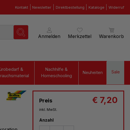
Kontakt
Newsletter
Direktbestellung
Kataloge
Widerruf
Anmelden
Merkzettel
Warenkorb
ürobedarf &
Nachhilfe &
Sale
Neuheiten
rauchsmaterial
Homeschooling
€ 7,20
Preis
inkl. MwSt.
Anzahl
ekoration