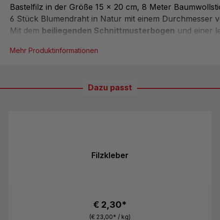
Bastelfilz in der Größe 15 x 20 cm, 8 Meter Baumwollst
6 Stück Blumendraht in Natur mit einem Durchmesser 
Mit dem
beiliegenden Schnittmusterbogen
und einer le
verständlichen Anleitung ist es einfach, Ihre Bastelideen 
Mehr Produktinformationen
umzusetzen.
Das
Filz-Bastelset
ist nicht nur für Erwachsene geeignet
auch eine wunderbare Möglichkeit, Kinder ab 7 Jahren i
Dazu passt
des kreativen Bastelns einzuführen. Beim Arbeiten mit F
nicht nur die
Feinmotorik und Konzentration
der Kinder
sonder...
Filzkleber
€ 2,30*
(€ 23,00* / kg)