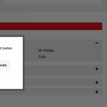
t bieten
W-93684
Folia
eren
t & Pflege
n