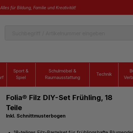
Alles für Bildung, Familie und Kreativität!
Sport &
Schulmöbel &
B
Technik
rf
Spiel
Raumausstattung
Verb
Folia® Filz DIY-Set Frühling, 18
Teile
Inkl. Schnittmusterbogen
18-teiliges Filz-Bastelset für frühlingshafte Blumend