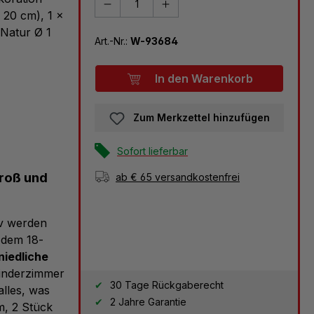
x 20 cm), 1 x
 Natur
Ø
1
Art.-Nr.:
W-93684
In den Warenkorb
Zum Merkzettel hinzufügen
Sofort lieferbar
Groß und
ab € 65 versandkostenfrei
iv werden
 dem 18-
iedliche
Kinderzimmer
30 Tage Rückgaberecht
alles, was
2 Jahre Garantie
m, 2 Stück