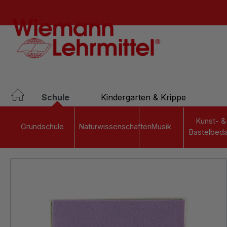
springen
Zur Hauptnavigation springen
Schule
Kindergarten & Krippe
Kunst- &
Grundschule
Naturwissenschaften
Musik
Bastelbeda
Bildergalerie überspringen