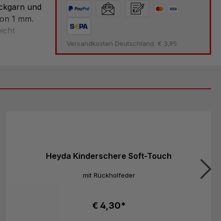
ickgarn und
von 1 mm.
icht
in die Tat
Versandkosten Deutschland: € 3,95
, sondern
n die Welt
ilz werden
 gefördert,
Heyda Kinderschere Soft-Touch
mit Rückholfeder
€ 4,30*