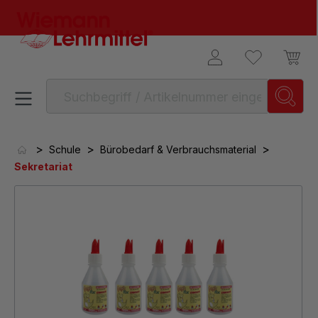
alt springen
>
>
>
Schule
Bürobedarf & Verbrauchsmaterial
Sekretariat
Bildergalerie überspringen