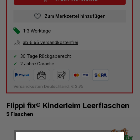
Zum Merkzettel hinzufügen
1-3 Werktage
ab € 65 versandkostenfrei
30 Tage Rückgaberecht
2 Jahre Garantie
Versandkosten Deutschland: € 3,95
Flippi fix® Kinderleim Leerflaschen
5 Flaschen