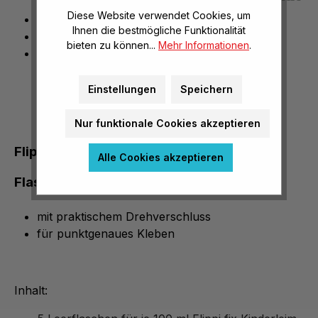
Diese Website verwendet Cookies, um
5 Stück à 100 ml
Ihnen die bestmögliche Funktionalität
mit praktischem Drehverschluss
bieten zu können...
Mehr Informationen
.
für punktgenaues Kleben
Einstellungen
Speichern
Nur funktionale Cookies akzeptieren
Flippi fix® Kinderleim Leerflaschen - 5
Alle Cookies akzeptieren
Flaschen zum Nachfüllen
mit praktischem Drehverschluss
für punktgenaues Kleben
Inhalt: