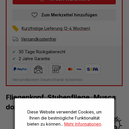
Zum Merkzettel hinzufügen
Kurzfristige Lieferung (2-4 Wochen)
Versandkostenfrei
30 Tage Rückgaberecht
2 Jahre Garantie
Versandkosten Deutschland: kostenlos
Fliegenkopf, Stubenfliege, Musca
domestica
Diese Website verwendet Cookies, um
Ihnen die bestmögliche Funktionalität
bieten zu können...
Mehr Informationen
.