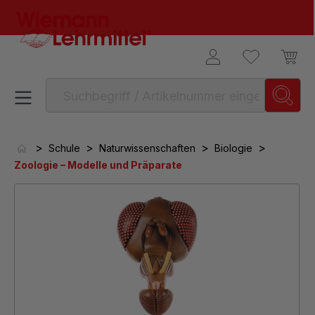
alt springen
>
>
>
>
Schule
Naturwissenschaften
Biologie
Zoologie – Modelle und Präparate
Bildergalerie überspringen