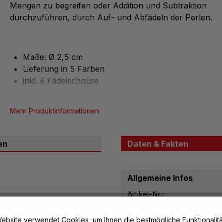
Mengen zu begreifen oder Addition und Subtraktion
durchzuführen, durch Auf- und Abfädeln der Perlen.
Maße: Ø 2,5 cm
Lieferung in 5 Farben
inkl. 6 Fädelschnüre
Mehr Produktinformationen
en
Daten & Fakten
Allgemeine Infos
Artikel-Nr.:
Material, Beschaffenhei
ebsite verwendet Cookies, um Ihnen die bestmögliche Funktionalitä