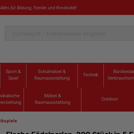
Alles für Bildung, Familie und Kreativität!
Sport &
Schulmöbel &
Bürobedar
Technik
Spiel
Raumausstattung
Verbrauchsma
sikalische
Möbel &
Outdoor
herziehung
Raumausstattung
ikspiele