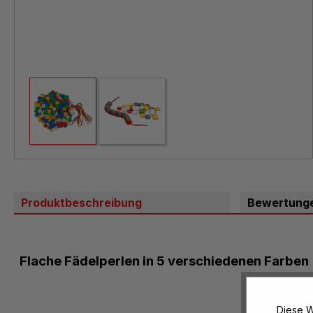
Produktbeschreibung
Bewertung
Flache Fädelperlen in 5 verschiedenen Farben
Diese W