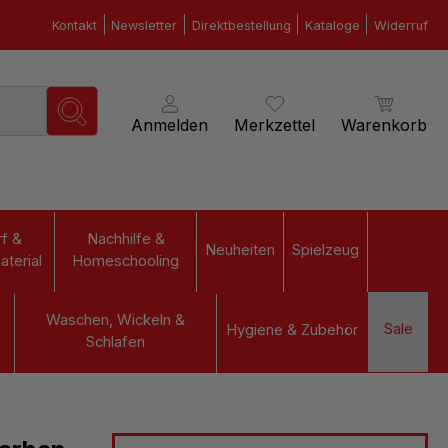
Kontakt
Newsletter
Direktbestellung
Kataloge
Widerruf
Anmelden
Merkzettel
Warenkorb
f &
Nachhilfe &
Neuheiten
Spielzeug
terial
Homeschooling
Waschen, Wickeln &
Sale
Hygiene & Zubehör
Schlafen