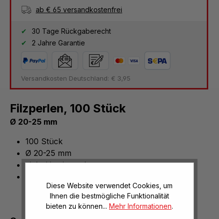
ab € 65 versandkostenfrei
30 Tage Rückgaberecht
2 Jahre Garantie
Versandkosten Deutschland: € 3,95
Filzperlen, 100 Stück
Ø 20-25 mm
100 Stück
Ø 20-25 mm
vielseitig einsetzbar
farblich sortiert
Diese Website verwendet Cookies, um
Ihnen die bestmögliche Funktionalität
bieten zu können...
Mehr Informationen
.