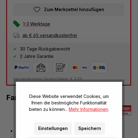
Zum Merkzettel hinzufügen
1-3 Werktage
ab € 65 versandkostenfrei
30 Tage Rückgaberecht
2 Jahre Garantie
Versandkosten Deutschland: € 3,95
Farbfilter, infrarot, in Diarahmen
Diese Website verwendet Cookies, um
Ihnen die bestmögliche Funktionalität
bieten zu können...
Mehr Informationen
.
Einstellungen
Speichern
Durchlässigkeitsbereich: ca. 900 bis 2600 nm