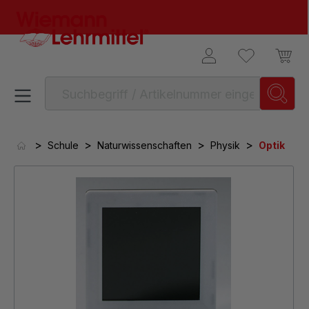
alt springen
>
>
>
>
Schule
Naturwissenschaften
Physik
Optik
Bildergalerie überspringen