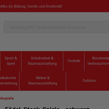
Alles für Bildung, Familie und Kreativität!
Sport &
Schulmöbel &
Bürobedar
Technik
Spiel
Raumausstattung
Verbrauchsma
sikalische
Möbel &
Outdoor
herziehung
Raumausstattung
ikspiele