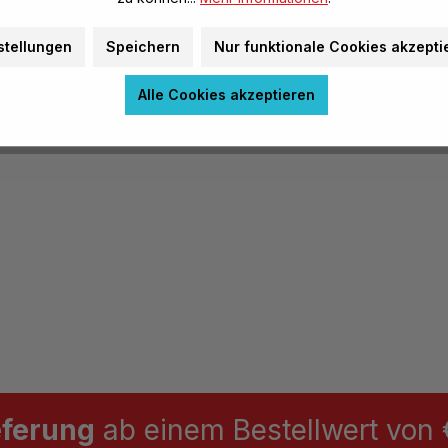
uf lassen. Für neue Muster
Herstellerinformatione
fach aus den Löchern
stellungen
Speichern
Nur funktionale Cookies akzepti
atten ganz einfach
Warnhinweise
Alle Cookies akzeptieren
eferung
ab einem Bestellwert von €