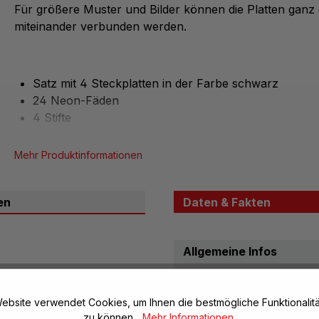
Für größere Muster und Bilder können die Platten ganz 
miteinander verbunden werden.
Satz mit 4 Steckplatten in der Farbe schwarz
24 Neon-Fäden
4 Stifte
geeignet für Kinder ab 3 Jahre
Mehr Produktinformationen
en
Daten & Fakten
Allgemeine Infos
Artikel-Nr.:
r Steckplatte mit
zloch gesteckt. Die
ebsite verwendet Cookies, um Ihnen die bestmögliche Funktionalitä
Material, Beschaffenhei
Muster und Bilder gesteckt
zu können...
Mehr Informationen
.