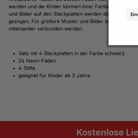
werden und die Kinder können ihrer Fantasie freien La
und Bilder auf den Steckplatten werden die Fäden ein
Ein
gezogen. Für größere Muster und Bilder können die Pl
miteinander verbunden werden.
Satz mit 4 Steckplatten in der Farbe schwarz
24 Neon-Fäden
4 Stifte
geeignet für Kinder ab 3 Jahre
Kostenlose Li