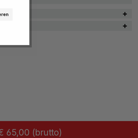
n
eren
 65,00 (brutto)