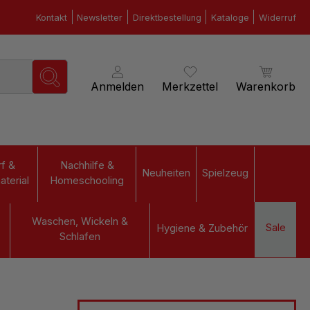
Kontakt
Newsletter
Direktbestellung
Kataloge
Widerruf
Anmelden
Merkzettel
Warenkorb
f &
Nachhilfe &
Neuheiten
Spielzeug
terial
Homeschooling
Waschen, Wickeln &
Sale
Hygiene & Zubehör
Schlafen