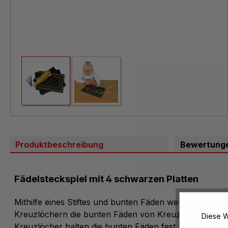
Produktbeschreibung
Bewertung
Fädelsteckspiel mit 4 schwarzen Platten
Mithilfe eines Stiftes und bunten Fäden werden auf eine
Kreuzlöchern die bunten Fäden von Kreuzloch zu Kreu
Diese W
Kreuzlöcher halten die bunten Fäden fest - so können 