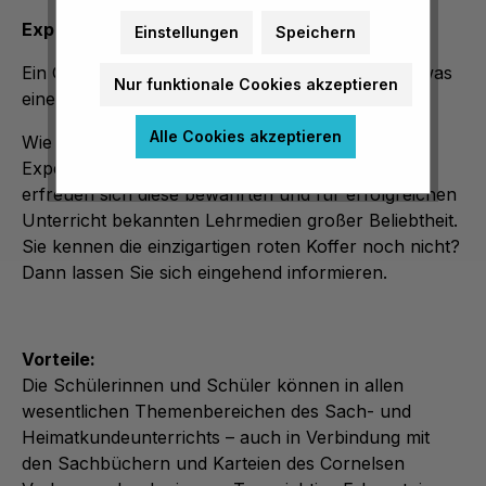
Experimentierboxen
Einstellungen
Speichern
Ein Griff ins Regal und schon ist alles zur Hand, was
Nur funktionale Cookies akzeptieren
eine Klasse zur selbständigen Arbeit braucht.
Alle Cookies akzeptieren
Wie vor 30 Jahren, als die ersten
Experimentierboxen in die Grundschulen kamen,
erfreuen sich diese bewährten und für erfolgreichen
Unterricht bekannten Lehrmedien großer Beliebtheit.
Sie kennen die einzigartigen roten Koffer noch nicht?
Dann lassen Sie sich eingehend informieren.
Vorteile:
Die Schülerinnen und Schüler können in allen
wesentlichen Themenbereichen des Sach- und
Heimatkundeunterrichts – auch in Verbindung mit
den Sachbüchern und Karteien des Cornelsen