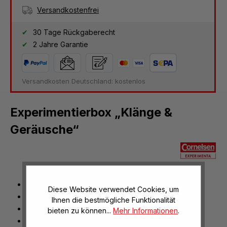
Versandkostenfrei
30 Tage Rückgaberecht
2 Jahre Garantie
Versandkosten Deutschland: kostenlos
Experimentierbox „Klänge &
Geräusche“
Material für 15 Gruppen
Diese Website verwendet Cookies, um
inkl. Anleitungsheft mit Arbeitsblättern
Ihnen die bestmögliche Funktionalität
Lieferung im stabilen Koffer
bieten zu können...
Mehr Informationen
.
bewährte Lehrmedien