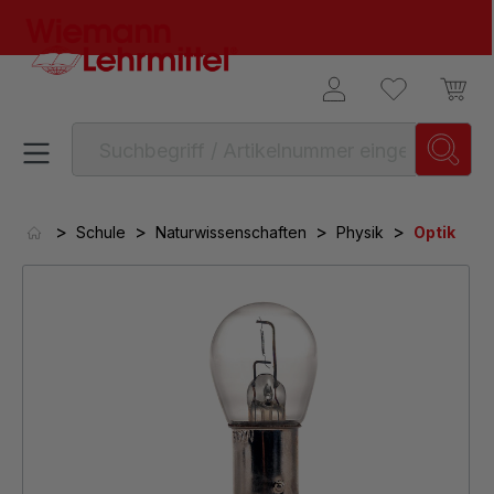
alt springen
>
>
>
>
Schule
Naturwissenschaften
Physik
Optik
Bildergalerie überspringen