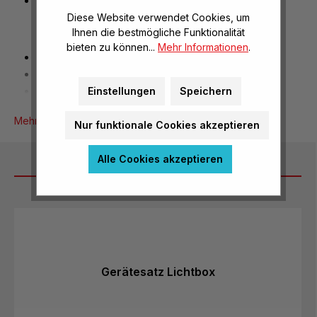
Leistung: 36 W
Diese Website verwendet Cookies, um
Ihnen die bestmögliche Funktionalität
bieten zu können...
Mehr Informationen
.
Ersatzlampe für Lichtbox
Spannung: 12 V
Leistung: 36 W
Einstellungen
Speichern
Mehr Produktinformationen
Nur funktionale Cookies akzeptieren
Alle Cookies akzeptieren
Dazu passt
Produktgalerie überspringen
Gerätesatz Lichtbox