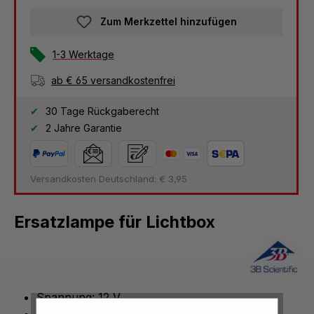
Zum Merkzettel hinzufügen
1-3 Werktage
ab € 65 versandkostenfrei
30 Tage Rückgaberecht
2 Jahre Garantie
Versandkosten Deutschland: € 3,95
Ersatzlampe für Lichtbox
Spannung: 12 V