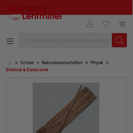
alt springen
>
>
>
>
Schule
Naturwissenschaften
Physik
Elektrik & Elektronik
Bildergalerie überspringen