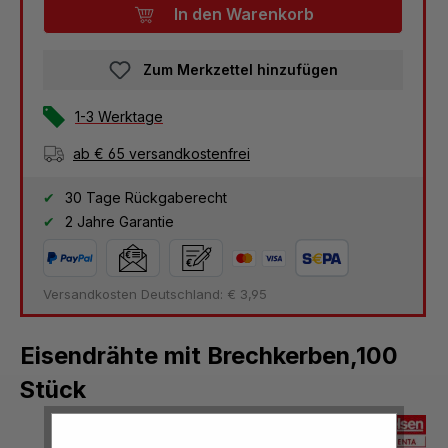
In den Warenkorb
Zum Merkzettel hinzufügen
1-3 Werktage
ab € 65 versandkostenfrei
30 Tage Rückgaberecht
2 Jahre Garantie
Versandkosten Deutschland: € 3,95
Eisendrähte mit Brechkerben,100
Stück