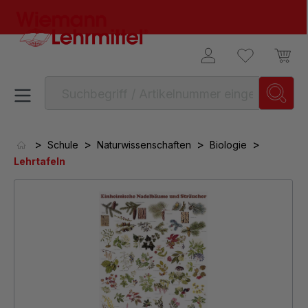
alt springen
>
>
>
>
Schule
Naturwissenschaften
Biologie
Lehrtafeln
Bildergalerie überspringen