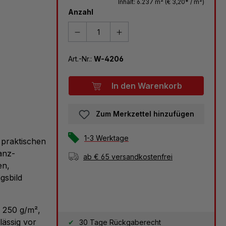
Inhalt:
6.237 m²
(€ 3,20* / m²)
Anzahl
Art.-Nr.:
W-4206
In den Warenkorb
Zum Merkzettel hinzufügen
1-3 Werktage
 praktischen
anz-
ab € 65 versandkostenfrei
en,
gsbild
 250 g/m²,
lässig vor
30 Tage Rückgaberecht