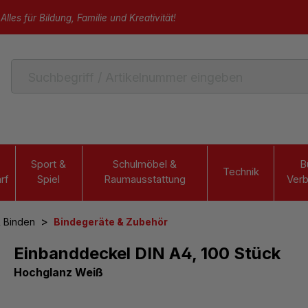
Alles für Bildung, Familie und Kreativität!
Sport &
Schulmöbel &
B
Technik
rf
Spiel
Raumausstattung
Verb
>
& Binden
Bindegeräte & Zubehör
Einbanddeckel DIN A4, 100 Stück
Hochglanz Weiß