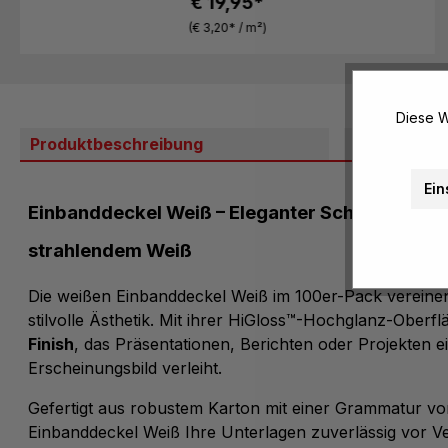
€ 19,95*
(€ 3,20* / m²)
Diese W
Produktbeschreibung
Bewertung
Ein
Einbanddeckel Weiß – Eleganter Schutz für Ih
strahlendem Weiß
Die weißen Einbanddeckel Weiß im 100er-Pack vereine
stilvolle Ästhetik. Mit ihrer HiGloss™-Hochglanz-Oberfl
Finish
, das Präsentationen, Berichten oder Projekten e
Erscheinungsbild verleiht.
Gefertigt aus robustem Karton mit einer Grammatur vo
Einbanddeckel Weiß Ihre Unterlagen zuverlässig vor