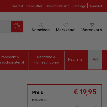
Kontakt
Newsletter
Direktbestellung
Kataloge
Widerruf
Anmelden
Merkzettel
Warenkorb
ürobedarf &
Nachhilfe &
Sale
Neuheiten
rauchsmaterial
Homeschooling
€ 19,95
Preis
inkl. MwSt.