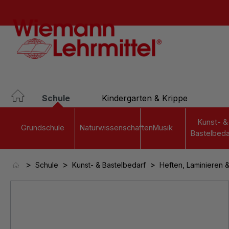
springen
Zur Hauptnavigation springen
Schule
Kindergarten & Krippe
Kunst- &
Grundschule
Naturwissenschaften
Musik
Bastelbeda
>
>
>
Schule
Kunst- & Bastelbedarf
Heften, Laminieren 
Bildergalerie überspringen