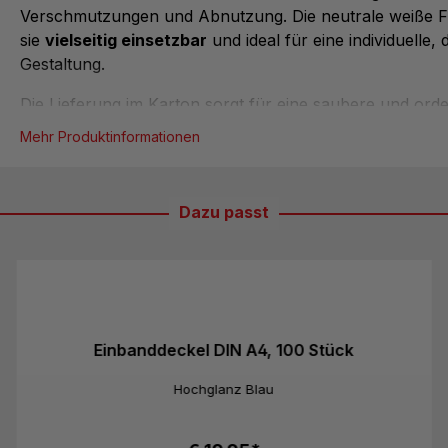
Verschmutzungen und Abnutzung. Die neutrale weiße 
sie
vielseitig einsetzbar
und ideal für eine individuelle, 
Gestaltung.
Die Lieferung im Karton sorgt für eine saubere und orde
Aufbewahrung. Ob im Büro, in der Schule oder zu Haus
Mehr Produktinformationen
Einbanddeckel Weiß sind die perfekte Lösung für ansp
und sicheren Dokumentenschutz.
Dazu passt
Einbanddeckel DIN A4, 100 Stück
Hochglanz Blau