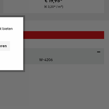
€ 19,95*
(€ 3,20* / m²)
t bieten
eren
W-4206