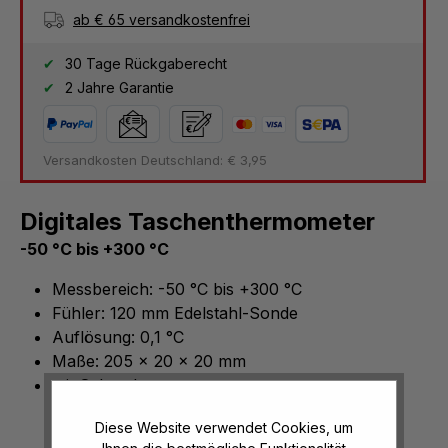
ab € 65 versandkostenfrei
30 Tage Rückgaberecht
2 Jahre Garantie
Versandkosten Deutschland: € 3,95
Digitales Taschenthermometer
-50 °C bis +300 °C
Messbereich: -50 °C bis +300 °C
Fühler: 120 mm Edelstahl-Sonde
Auflösung: 0,1 °C
Maße: 205 x 20 x 20 mm
mit Schutzkappe
Diese Website verwendet Cookies, um