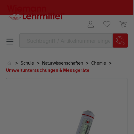
alt springen
>
>
>
>
Schule
Naturwissenschaften
Chemie
Umweltuntersuchungen & Messgeräte
Bildergalerie überspringen