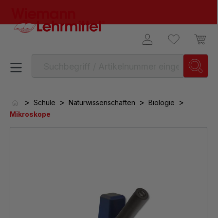
alt springen
>
>
>
>
Schule
Naturwissenschaften
Biologie
Mikroskope
Bildergalerie überspringen