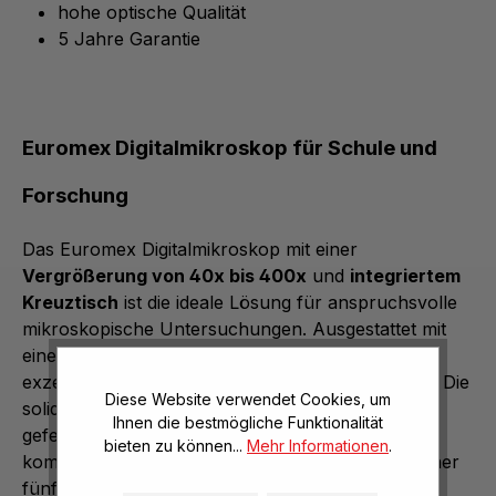
hohe optische Qualität
5 Jahre Garantie
Euromex Digitalmikroskop für Schule und
Forschung
Das Euromex Digitalmikroskop mit einer
Vergrößerung von 40x bis 400x
und
integriertem
Kreuztisch
ist die ideale Lösung für anspruchsvolle
mikroskopische Untersuchungen. Ausgestattet mit
einer hochwertigen CMEX 1300 Kamera bietet es
exzellente Bildqualität und einfache Handhabung. Die
Diese Website verwendet Cookies, um
solide Bauweise und präzise Fokussierung durch
Ihnen die bestmögliche Funktionalität
gefederte Präparateklemmen ermöglichen eine
bieten zu können...
Mehr Informationen
.
komfortable Nutzung. Das Mikroskop wird mit einer
fünfjährigen Garantie geliefert.