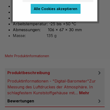
Messbereiche: 0 bis 1300 mbar
Alle Cookies akzeptieren
Auflösung: 1 mbar
Genauigkeit: 1 mbar ± 1 digit
Arbeitstemperatur: -25 bis +50 °C
Abmessungen: 106 x 67 x 30 mm
Masse: 135 g
Mehr Produktinformationen
Produktbeschreibung
Produktinformationen - "Digital-Barometer"Zur
Messung des Luftdruckes der Atmosphäre. In
schlagfestem Kunststoffgehäuse mit…
Mehr
Bewertungen