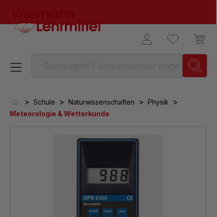
alt springen
>
>
>
>
Schule
Naturwissenschaften
Physik
Meteorologie & Wetterkunde
Bildergalerie überspringen