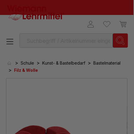
alt springen
>
>
>
Schule
Kunst- & Bastelbedarf
Bastelmaterial
>
Filz & Wolle
Bildergalerie überspringen