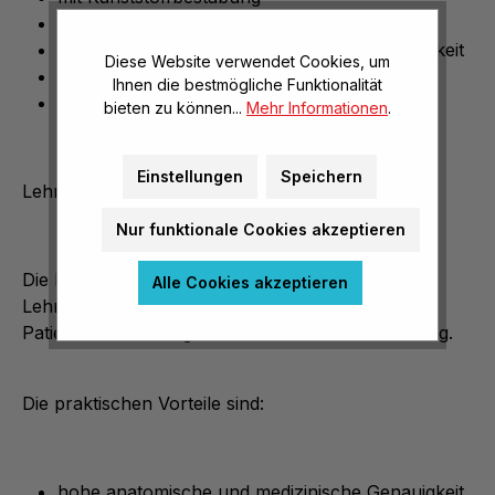
Maße: 50 x 67 cm
hohe anatomische und medizinische Genauigkeit
Diese Website verwendet Cookies, um
UV-Strahlungsbeständig
Ihnen die bestmögliche Funktionalität
billiante Farben
bieten zu können...
Mehr Informationen
.
Einstellungen
Speichern
Lehrtafel 50 x 67 cm
Nur funktionale Cookies akzeptieren
Die Liebe zum Detail machen diese anatomischen
Alle Cookies akzeptieren
Lehrtafeln interessant. Sei es für Lehre,
Patientenaufklärung oder Medizinische Ausbildung.
Die praktischen Vorteile sind:
hohe anatomische und medizinische Genauigkeit