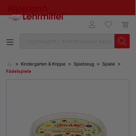
alt springen
>
>
>
>
Kindergarten & Krippe
Spielzeug
Spiele
Fädelspiele
Bildergalerie überspringen