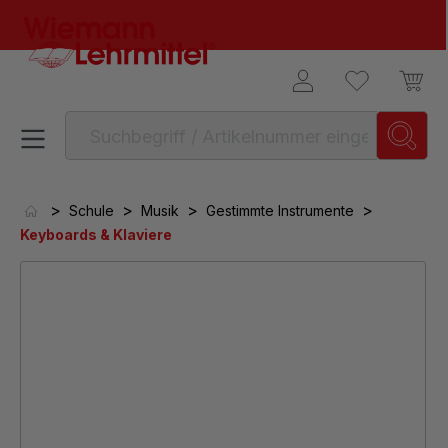
alt springen
>
>
>
>
Schule
Musik
Gestimmte Instrumente
Keyboards & Klaviere
Bildergalerie überspringen