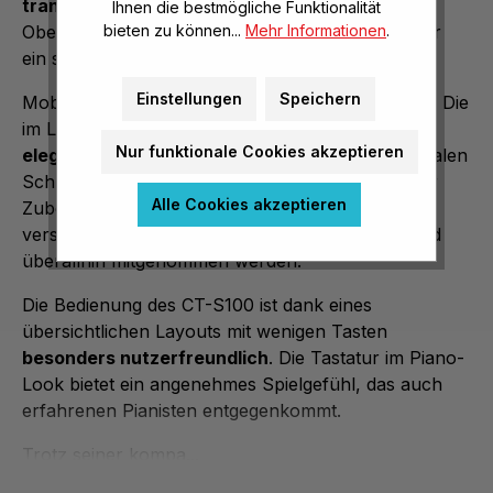
transportieren
. Der praktische Griff an der
Ihnen die bestmögliche Funktionalität
bieten zu können...
Mehr Informationen
.
Oberseite und die abgerundeten Ecken sorgen für
ein sicheres und komfortables Tragen.
Einstellungen
Speichern
Mobilität und Vielseitigkeit stehen im Vordergrund. Die
im Lieferumfang enthaltene
Softtasche mit
Nur funktionale Cookies akzeptieren
elegantem Rolltop-Design
bietet nicht nur optimalen
Schutz, sondern auch zusätzlichen Stauraum für
Alle Cookies akzeptieren
Zubehör wie Netzteil und Notenpult. Mit den
verstellbaren Rucksackgurten kann das Keyboard
überallhin mitgenommen werden.
Die Bedienung des CT-S100 ist dank eines
übersichtlichen Layouts mit wenigen Tasten
besonders nutzerfreundlich
. Die Tastatur im Piano-
Look bietet ein angenehmes Spielgefühl, das auch
erfahrenen Pianisten entgegenkommt.
Trotz seiner kompa...