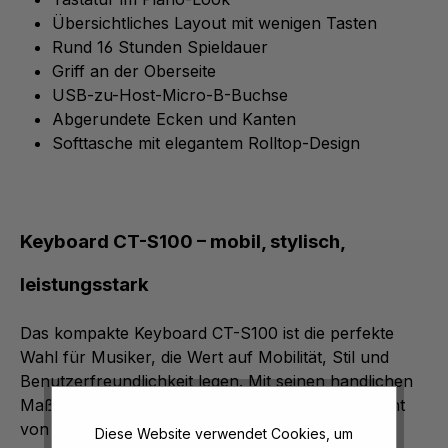
Übersichtliches Layout mit wenigen Tasten
Rund 16 Stunden Spieldauer
Griff an der Oberseite
USB-zu-Host-Micro-B-Buchse
Abgerundete Ecken und Kanten
Softtasche mit elegantem Rolltop-Design
Keyboard CT-S100 – mobil, stylisch,
leistungsstark
Das kompakte Keyboard CT-S100 ist die perfekte
Wahl für Musiker, die Wert auf Mobilität, Stil und
Benutzerfreundlichkeit legen. Mit seinen handlichen
Maßen von 93 x 25,6 x 7,3 cm und einem Gewicht
von nur 3,3 kg lässt sich das Instrument
leicht
Diese Website verwendet Cookies, um