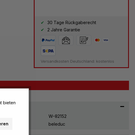
30 Tage Rückgaberecht
2 Jahre Garantie
Versandkosten Deutschland: kostenlos
t bieten
W-82152
eren
beleduc