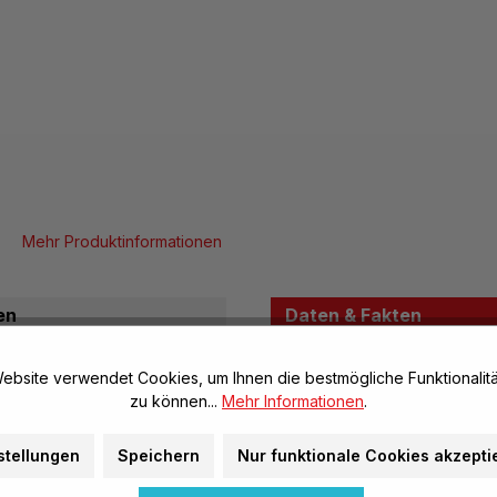
Mehr Produktinformationen
en
Daten & Fakten
ebsite verwendet Cookies, um Ihnen die bestmögliche Funktionalitä
Allgemeine Infos
zu können...
Mehr Informationen
.
Artikel-Nr.:
ren befördert werden
stellungen
Speichern
Nur funktionale Cookies akzepti
Marke: