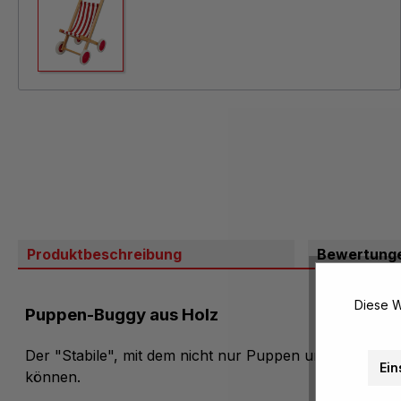
Produktbeschreibung
Bewertung
Diese W
Puppen-Buggy aus Holz
Der "Stabile", mit dem nicht nur Puppen und Teddybä
Ein
können.