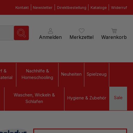
Kontakt
Newsletter
Direktbestellung
Kataloge
Widerruf
Anmelden
Merkzettel
Warenkorb
f &
Nachhilfe &
Neuheiten
Spielzeug
terial
Homeschooling
Waschen, Wickeln &
Sale
Hygiene & Zubehör
Schlafen