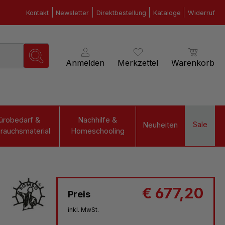
Kontakt
Newsletter
Direktbestellung
Kataloge
Widerruf
Anmelden
Merkzettel
Warenkorb
ürobedarf &
Nachhilfe &
Sale
Neuheiten
rauchsmaterial
Homeschooling
€ 677,20
Preis
inkl. MwSt.