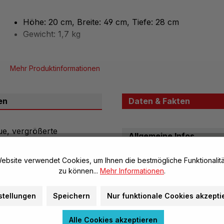
Höhe: 20 cm, Breite: 49 cm, Tiefe: 28 cm
Gewicht: 1,7 kg
Mehr Produktinformationen
en
Daten & Fakten
ue, vergrößerte
Allgemeine Infos
ichtenborkenkäfer) mit
Artikel-Nr.:
ausgewachsene Larve, Puppe
ebsite verwendet Cookies, um Ihnen die bestmögliche Funktionalitä
Marke:
m Fraßbild nachempfunden
zu können...
Mehr Informationen
.
urabguss enthalten. In 5
Herstellerinformatione
stellungen
Speichern
Nur funktionale Cookies akzepti
Alle Cookies akzeptieren