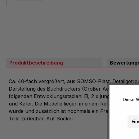
Produktbeschreibung
Bewertung
Ca. 40-fach vergrößert, aus SOMSO-Plast. Detailgetre
Darstellung des Buchdruckers (Großer Achtzähniger F
folgenden Entwicklungsstadien: Ei, 2 x junge Larve, 
Diese W
und Käfer. Die Modelle liegen in einem Relief, das de
wurde und zusätzlich ist nochmals ein Fraßbild als Nat
Teile zerlegbar. Auf Sockel.
Ein