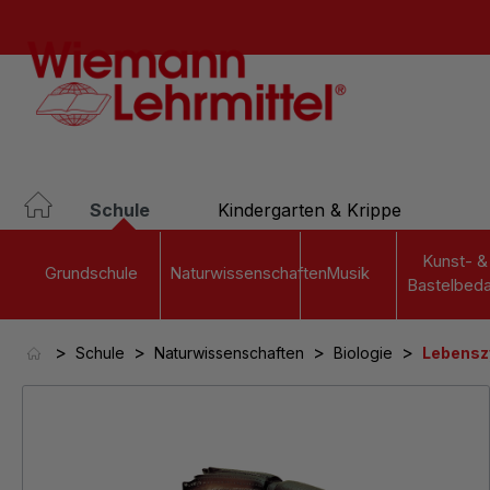
springen
Zur Hauptnavigation springen
Schule
Kindergarten & Krippe
Kunst- &
Grundschule
Naturwissenschaften
Musik
Bastelbeda
>
>
>
>
Schule
Naturwissenschaften
Biologie
Lebensz
Bildergalerie überspringen