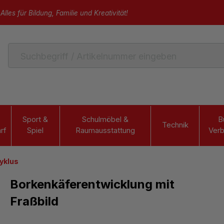
Alles für Bildung, Familie und Kreativität!
Sport &
Schulmöbel &
B
Technik
rf
Spiel
Raumausstattung
Verb
yklus
Borkenkäferentwicklung mit
Fraßbild