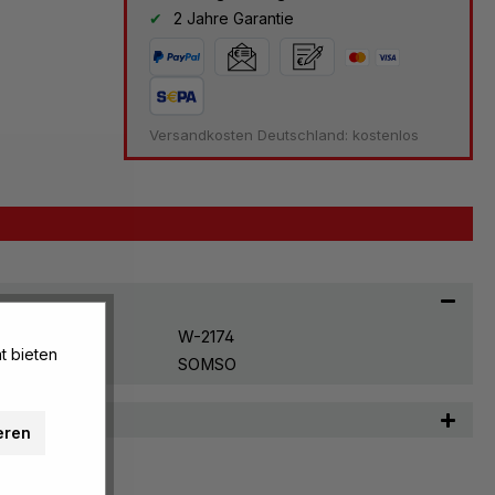
2 Jahre Garantie
Versandkosten Deutschland: kostenlos
W-2174
t bieten
SOMSO
n
eren