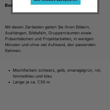
Bordüren in verschiedenen Farben
Mit diesen Zierleisten geben Sie Ihren Bildern,
Aushängen, Bildtafeln, Gruppenräumen sowie
Präsentationen und Projektarbeiten, in wenigen
Minuten und ohne viel Aufwand, den passenden
Rahmen.
Mischfarben: schwarz, gelb, smaragdgrün, rot,
himmelblau und blau
Länge: je ca. 7,50 m