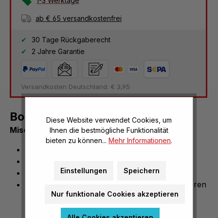
1-3 Werktage
ab € 65 versandkostenfrei
30 Tage Rückgaberecht
2 Jahre Garantie
Versandkosten Deutschland: € 3,95
Bordürenset (Zierleistenset)
Diese Website verwendet Cookies, um
Mischfarben
Ihnen die bestmögliche Funktionalität
bieten zu können...
Mehr Informationen
.
Mischfarben
6 Farbtöne
Einstellungen
Speichern
Länge: je ca. 7,50 m
geeignet für Verzierungen und zum Präsentieren
Nur funktionale Cookies akzeptieren
Alle Cookies akzeptieren