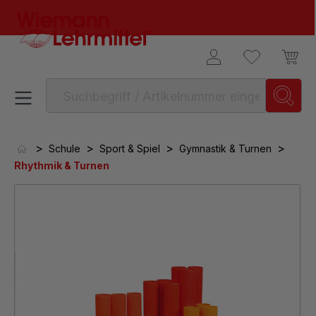
alt springen
>
>
>
>
Schule
Sport & Spiel
Gymnastik & Turnen
Rhythmik & Turnen
Bildergalerie überspringen