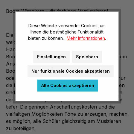
Boom-Whackers - die farbigen Musikröhren!
Diese Website verwendet Cookies, um
Ihnen die bestmögliche Funktionalität
Die Boom-Whackers sind farbige Röhren aus
bieten zu können...
Mehr Informationen
.
weichem, widerstandsfähigem Kunststoff. Die
Handhabung ist ganz einfach. Zum Spielen der
Boom-Whackers können beliebige Gegenstände zum
Einstellungen
Speichern
Anschlag genutzt werden. Sie schlagen mit dem
Boom-Whackers auf einen Tisch, eine Stuhllehne
Nur funktionale Cookies akzeptieren
oder in die Hand. Die Töne bleiben immer gleich, nur
die Intensität des Klanges ändert sich. Die Tonhöhen
Alle Cookies akzeptieren
sind durch die Farbe erkennbar. Durch Aufstecken
der Octavator Caps klingen die Röhren eine Oktave
tiefer. Die geringen Anschaffungskosten und die
vielfältigen Möglichkeiten Töne zu erzeugen, machen
es möglich, alle Schüler gleichzeitig am Musizieren
zu beteiligen.