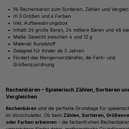
96 Rechenbären zum Sortieren, Zählen und Verglei
In 3 Größen und 6 Farben
Inkl. Aufbewahrungsbox
Inhalt: 24 große Bären, 24 mittlere Bären und 48 kl
Maße: Gewicht zwischen 4 und 12 g
Produktvideos
Material: Kunststoff
Geeignet für Kinder ab 3 Jahren
Wir verwenden Youtube und Vimeo für unsere
Fördert das Mengenverständnis, die Farb- und
Produktvideos.
Größenzuordnung
Bitte akzeptieren Sie das Cookie, um die gewünschte
Funktion zu nutzen.
Cookie akzeptieren
Konfigurieren
Rechenbären – Spielerisch Zählen, Sortieren un
Vergleichen
Rechenbären
sind die perfekte Grundlage für spieleris
im Vorschulalter. Ob beim
Zählen, Sortieren, Größenve
oder Farben erkennen
– die farbenfrohen Rechenbäre
unterstützen Kinder dabei, mathematische Grundkompe