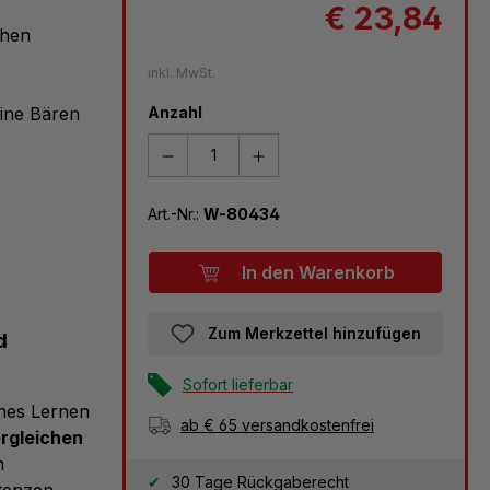
€ 23,84
chen
inkl. MwSt.
eine Bären
Anzahl
Art.-Nr.:
W-80434
In den Warenkorb
Zum Merkzettel hinzufügen
d
Sofort lieferbar
ches Lernen
ab € 65 versandkostenfrei
rgleichen
n
30 Tage Rückgaberecht
tenzen