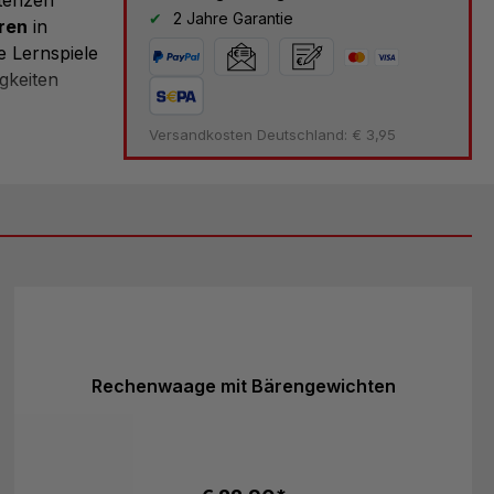
2 Jahre Garantie
ren
in
e Lernspiele
gkeiten
Versandkosten Deutschland: € 3,95
inen Baby-
ben
, die das
en. Die
f und sind
uch
en von
rgleichen
Rechenwaage mit Bärengewichten