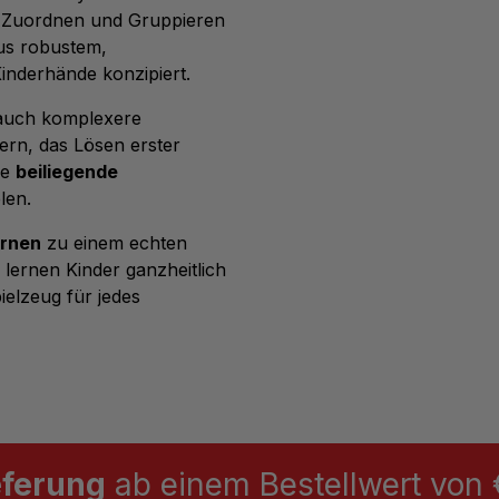
s Zuordnen und Gruppieren
us robustem,
inderhände konzipiert.
 auch komplexere
rn, das Lösen erster
ie
beiliegende
len.
ernen
zu einem echten
 lernen Kinder ganzheitlich
ielzeug für jedes
eferung
ab einem Bestellwert von €