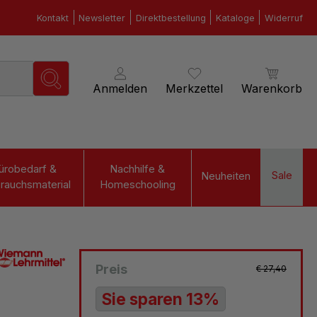
Kontakt
Newsletter
Direktbestellung
Kataloge
Widerruf
Anmelden
Merkzettel
Warenkorb
ürobedarf &
Nachhilfe &
Sale
Neuheiten
rauchsmaterial
Homeschooling
Preis
€ 27,40
Sie sparen 13%