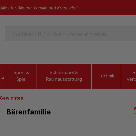
Alles für Bildung, Familie und Kreativität!
Sport &
Schulmöbel &
B
Technik
rf
Spiel
Raumausstattung
Verb
 Gewichten
Bärenfamilie