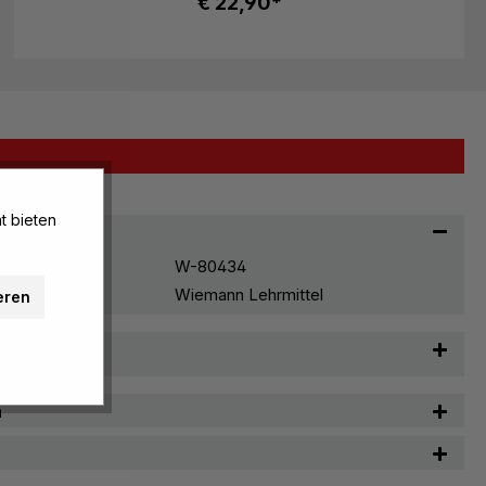
€ 22,90*
t bieten
W-80434
Wiemann Lehrmittel
eren
t & Pflege
n