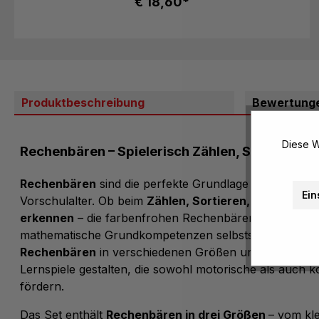
€ 18,60*
Produktbeschreibung
Bewertung
Diese W
Rechenbären – Spielerisch Zählen, Sortieren u
Rechenbären
sind die perfekte Grundlage für spieleri
Ein
Vorschulalter. Ob beim
Zählen, Sortieren, Größenver
erkennen
– die farbenfrohen Rechenbären unterstütze
mathematische Grundkompetenzen selbstständig zu en
Rechenbären
in verschiedenen Größen und Farben las
Lernspiele gestalten, die sowohl motorische als auch ko
fördern.
Das Set enthält
Rechenbären in drei Größen
– vom kl