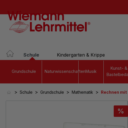
springen
Zur Hauptnavigation springen
Schule
Kindergarten & Krippe
Kunst- &
Grundschule
Naturwissenschaften
Musik
Bastelbeda
>
>
>
>
Schule
Grundschule
Mathematik
Rechnen mit
Bildergalerie überspringen
%