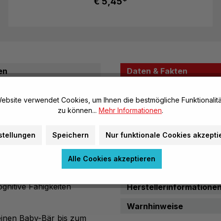
€ 5,45*
en
Daten & Fakten
ebsite verwendet Cookies, um Ihnen die bestmögliche Funktionalitä
nd Vergleichen
Allgemeine Infos
zu können...
Mehr Informationen
.
Artikel-Nr.:
sches Lernen im
Marke:
stellungen
Speichern
Nur funktionale Cookies akzepti
gleichen oder Farben
n Kinder dabei,
Material, Beschaffenhei
Alle Cookies akzeptieren
tdecken. Mit insgesamt
96
sen sich unzählige
gnitive Fähigkeiten
Herstellerinformatione
Warnhinweise
einen Baby-Bär bis zum