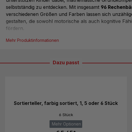
selbstständig zu entdecken. Mit insgesamt
96 Rechenbä
verschiedenen Größen und Farben lassen sich unzählig
gestalten, die sowohl motorische als auch kognitive Fähi
fördern.
Das Set enthält
Rechenbären in drei Größen
– vom kle
Mehr Produktinformationen
Bär bis zum großen Papa-Bär – und
sechs bunten Far
Zuordnen und Gruppieren besonders anschaulich mach
Bären bestehen aus robustem, abwaschbarem Kunststof
Dazu passt
speziell für kleine Kinderhände konzipiert.
Dank der großen Anzahl an
Rechenbären
lassen sich a
komplexere Lernaufgaben umsetzen, etwa das Erkenn
Mustern, das Lösen erster Rechenaufgaben oder das Ve
von Mengen. Die
beili...
Sortierteller, farbig sortiert, 1, 5 oder 6 Stück
6 Stück
Mehr Optionen