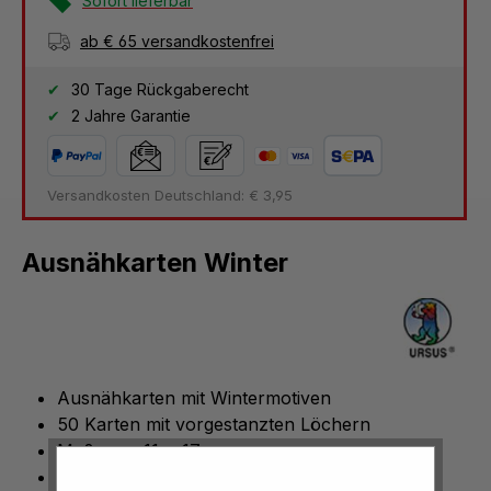
Sofort lieferbar
ab € 65 versandkostenfrei
30 Tage Rückgaberecht
2 Jahre Garantie
Versandkosten Deutschland: € 3,95
Ausnähkarten Winter
Ausnähkarten mit Wintermotiven
50 Karten mit vorgestanzten Löchern
Maße: ca. 11 x 17 cm
Aus weißem Bastelkarton (250 g/m)