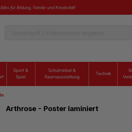
Alles für Bildung, Familie und Kreativität!
Sport &
Schulmöbel &
B
Technik
rf
Spiel
Raumausstattung
Verb
ln
Arthrose - Poster laminiert