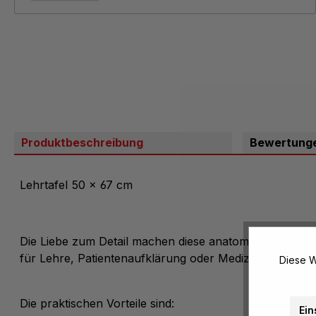
Produktbeschreibung
Bewertung
Lehrtafel 50 x 67 cm
Die Liebe zum Detail machen diese anatomischen Lehrta
für Lehre, Patientenaufklärung oder Medizinische Ausb
Diese W
Die praktischen Vorteile sind:
Ein