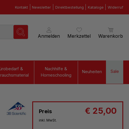
Kontakt
Newsletter
Direktbestellung
Kataloge
Widerruf
Anmelden
Merkzettel
Warenkorb
ürobedarf &
Nachhilfe &
Sale
Neuheiten
rauchsmaterial
Homeschooling
€ 25,00
Preis
inkl. MwSt.