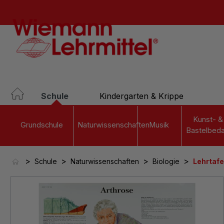
springen
Zur Hauptnavigation springen
Schule
Kindergarten & Krippe
Kunst- &
Grundschule
Naturwissenschaften
Musik
Bastelbeda
>
>
>
>
Schule
Naturwissenschaften
Biologie
Lehrtafe
Bildergalerie überspringen