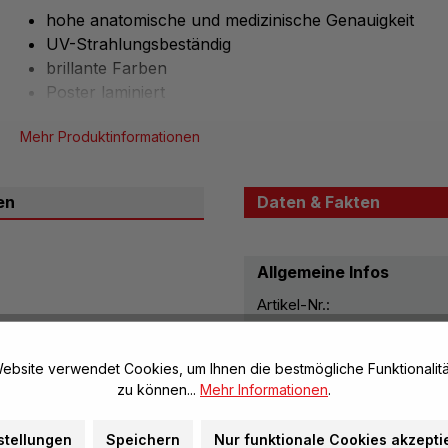
hohe anatomische und medizinische Genauigkeit
UV-Strahlungsbeständig
brillante Farben
Poster laminiert
Mehr Produktinformationen
en
Daten & Fakten
Allgemeine Infos
Artikel-Nr.:
Marke:
feln interessant. Sei es
ildung.
ebsite verwendet Cookies, um Ihnen die bestmögliche Funktionalitä
Herstellerinformatione
zu können...
Mehr Informationen
.
stellungen
Speichern
Nur funktionale Cookies akzepti