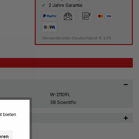
2 Jahre Garantie
Versandkosten Deutschland: € 3,95
W-21109L
3B Scientific
t bieten
n
eren