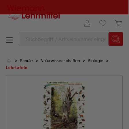
alt springen
>
>
>
>
Schule
Naturwissenschaften
Biologie
Lehrtafeln
Bildergalerie überspringen