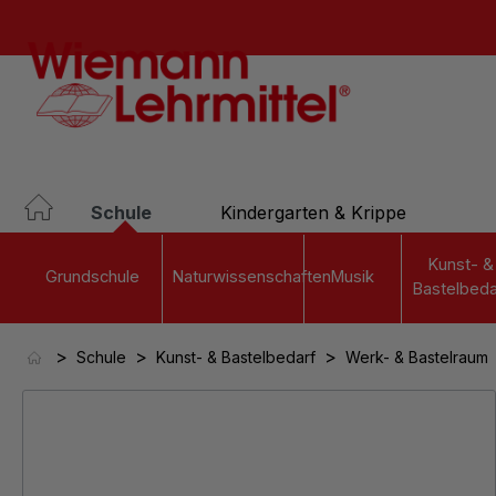
springen
Zur Hauptnavigation springen
Schule
Kindergarten & Krippe
Kunst- &
Grundschule
Naturwissenschaften
Musik
Bastelbeda
>
>
>
Schule
Kunst- & Bastelbedarf
Werk- & Bastelraum
Bildergalerie überspringen