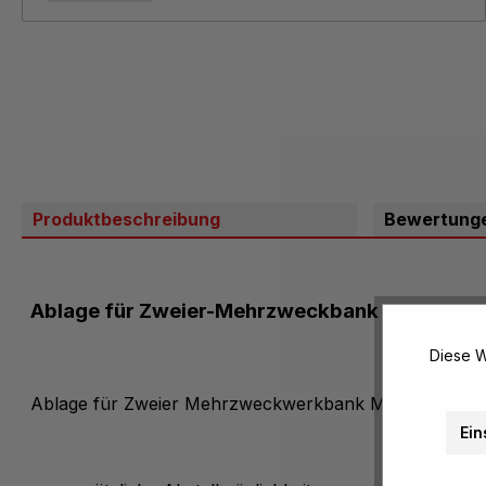
Produktbeschreibung
Bewertung
Ablage für Zweier-Mehrzweckbank
Diese W
Ablage für Zweier Mehrzweckwerkbank Modell MWS 
Ein