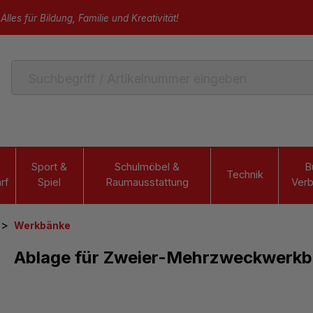
Alles für Bildung, Familie und Kreativität!
Sport &
Schulmöbel &
B
Technik
rf
Spiel
Raumausstattung
Verb
>
Werkbänke
Ablage für Zweier-Mehrzweckwerk