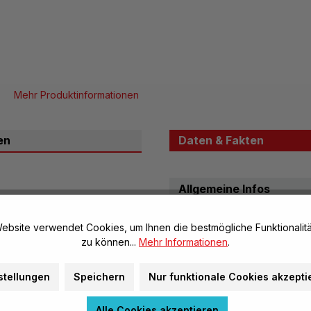
Mehr Produktinformationen
en
Daten & Fakten
Allgemeine Infos
Artikel-Nr.:
ebsite verwendet Cookies, um Ihnen die bestmögliche Funktionalitä
Marke:
zu können...
Mehr Informationen
.
511
Herstellerinformatione
stellungen
Speichern
Nur funktionale Cookies akzepti
Alle Cookies akzeptieren