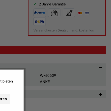
2 Jahre Garantie
Versandkosten Deutschland: kostenlos
W-40609
t bieten
ANKE
n
eren