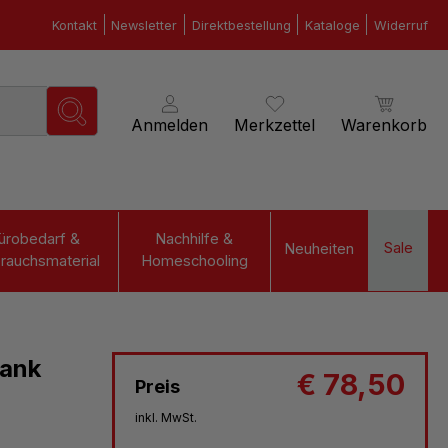
Kontakt
Newsletter
Direktbestellung
Kataloge
Widerruf
Anmelden
Merkzettel
Warenkorb
ürobedarf &
Nachhilfe &
Sale
Neuheiten
rauchsmaterial
Homeschooling
bank
€ 78,50
Preis
inkl. MwSt.