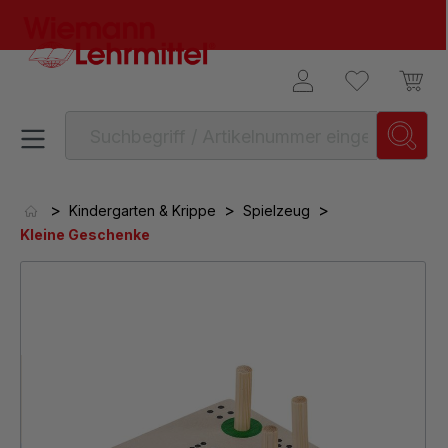
alt springen
>
>
>
Kindergarten & Krippe
Spielzeug
Kleine Geschenke
Bildergalerie überspringen