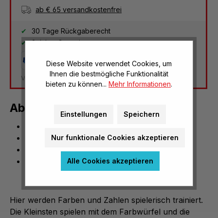
ab € 65 versandkostenfrei
30 Tage Rückgaberecht
2 Jahre Garantie
Diese Website verwendet Cookies, um
Ihnen die bestmögliche Funktionalität
Versandkosten Deutschland: € 3,95
bieten zu können...
Mehr Informationen
.
Ab in die Box
Einstellungen
Speichern
Maße: 7 x 7 x 7 cm
Material: Birkensperrholz
Nur funktionale Cookies akzeptieren
inklusive Spielanleitung
beliebter Würfelspielklassiker
Alle Cookies akzeptieren
Hier werden Farben und Zahlen spielerisch trainiert.
Die Kleinsten spielen mit dem Farbwürfel und die