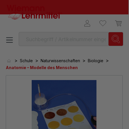
alt springen
>
>
>
>
Schule
Naturwissenschaften
Biologie
Anatomie – Modelle des Menschen
Bildergalerie überspringen