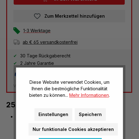
Zum Merkzettel hinzufügen
1-3 Werktage
ab € 65 versandkostenfrei
30 Tage Rückgaberecht
2 Jahre Garantie
Diese Website verwendet Cookies, um
Versandkosten Deutschland: € 3,95
Ihnen die bestmögliche Funktionalität
bieten zu können...
Mehr Informationen
.
25 Spezialfilter - Ersatzteil
Einstellungen
Speichern
Ersatzteil für Testkit - Schädliches Rauchen
Nur funktionale Cookies akzeptieren