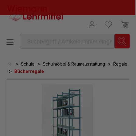
alt springen
>
>
>
Schule
Schulmöbel & Raumausstattung
Regale
>
Bücherregale
Bildergalerie überspringen