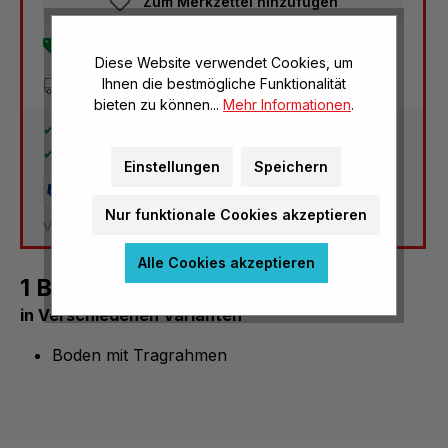
Zum Merkzettel hinzufügen
Lieferung durch Hersteller
Diese Website verwendet Cookies, um
Ihnen die bestmögliche Funktionalität
Versandkostenfrei
bieten zu können...
Mehr Informationen
.
30 Tage Rückgaberecht
2 Jahre Garantie
Einstellungen
Speichern
Nur funktionale Cookies akzeptieren
Versandkosten Deutschland: kostenlos
Alle Cookies akzeptieren
1 Boden für Modell BR-D
in Verschiedenen Varianten
Boden mit Tragrahmen